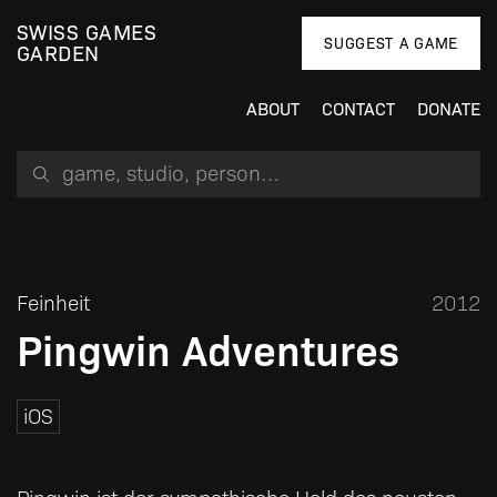
SWISS GAMES
SUGGEST A GAME
GARDEN
ABOUT
CONTACT
DONATE
Search for a game, person or studio
Feinheit
2012
Pingwin Adventures
iOS