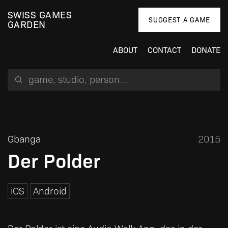
SWISS GAMES
SUGGEST A GAME
GARDEN
ABOUT
CONTACT
DONATE
Search for a game, person or studio
Gbanga
2015
Der Polder
iOS
Android